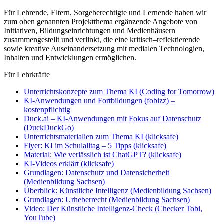
Für Lehrende,
Eltern,
Sorgeberechtigte
und Lernende
haben wir
zum oben genannten Projektthema ergänzende Angebote von
Initiativen, Bildungseinrichtungen und Medienhäusern
zusammengestellt
und verlinkt
, die eine
kritisch
–
reflektierende
sowie kreative Auseinandersetzung mit medialen Technologien,
Inhalten und Entwicklungen ermöglichen.
Für Lehrkräfte
Unterrichtskonzepte zum Thema KI (Coding for Tomorrow)
KI-Anwendungen und Fortbildungen (fobizz) –
kostenpflichtig
Duck.ai – KI-Anwendungen mit Fokus auf Datenschutz
(DuckDuckGo)
Unterrichtsmaterialien zum Thema KI (klicksafe)
Flyer: KI im Schulalltag – 5 Tipps (klicksafe)
Material: Wie verlässlich ist ChatGPT? (klicksafe)
KI-Videos erklärt (klicksafe)
Grundlagen: Datenschutz und Datensicherheit
(Medienbildung Sachsen)
Überblick: Künstliche Intelligenz (Medienbildung Sachsen)
Grundlagen: Urheberrecht (Medienbildung Sachsen)
Video: Der Künstliche Intelligenz-Check (Checker Tobi,
YouTube)